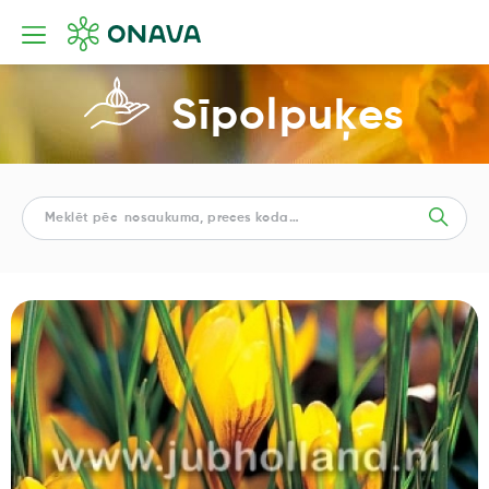
Sīpolpuķes