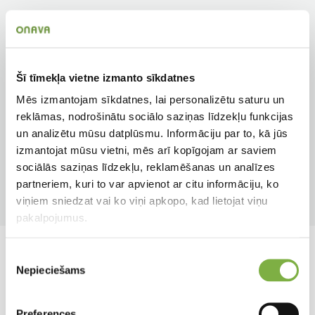
Zieda veids
Augstums
Vienkāršs
10 cm
Auga tips
Apgaismojums
Šī tīmekļa vietne izmanto sīkdatnes
Bumbuļsīpols
Saulainām vietām
Mēs izmantojam sīkdatnes, lai personalizētu saturu un
reklāmas, nodrošinātu sociālo saziņas līdzekļu funkcijas
Pielietojums
Ziedēšanas mēneši
un analizētu mūsu datplūsmu. Informāciju par to, kā jūs
Dobēm, podiem
Mar
izmantojat mūsu vietni, mēs arī kopīgojam ar saviem
sociālās saziņas līdzekļu, reklamēšanas un analīzes
Produkta tips
partneriem, kuri to var apvienot ar citu informāciju, ko
Sīpolpuķe
viņiem sniedzat vai ko viņi apkopo, kad lietojat viņu
pakalpojumus.
Piekrišanas
Līdzīgi produkti
Nepieciešams
izvēle
Preferences