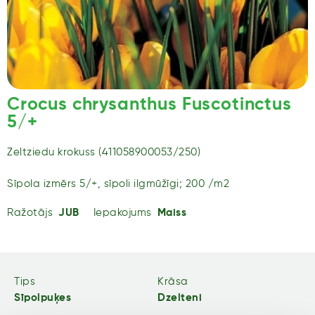
Crocus chrysanthus Fuscotinctus
5/+
Zeltziedu krokuss (411058900053/250)
Sīpola izmērs 5/+, sīpoli ilgmūžīgi; 200 /m2
Ražotājs
JUB
Iepakojums
Maiss
Tips
Krāsa
Sīpolpuķes
Dzelteni