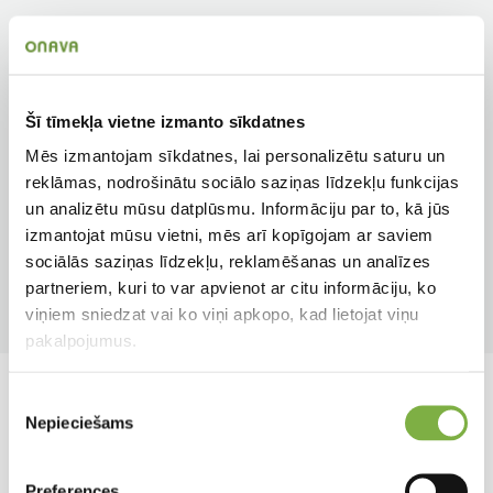
Papildkrāsa
Zieda veids
Gaiši dzelteni
Vienkāršs
Augstums
Auga tips
Šī tīmekļa vietne izmanto sīkdatnes
8 cm
Bumbuļsīpols
Mēs izmantojam sīkdatnes, lai personalizētu saturu un
reklāmas, nodrošinātu sociālo saziņas līdzekļu funkcijas
Apgaismojums
Pielietojums
un analizētu mūsu datplūsmu. Informāciju par to, kā jūs
Saulainām vietām
Dobēm, podiem
izmantojat mūsu vietni, mēs arī kopīgojam ar saviem
sociālās saziņas līdzekļu, reklamēšanas un analīzes
Ziedēšanas mēneši
Produkta tips
partneriem, kuri to var apvienot ar citu informāciju, ko
Mar, Apr
Sīpolpuķe
viņiem sniedzat vai ko viņi apkopo, kad lietojat viņu
pakalpojumus.
Piekrišanas
Līdzīgi produkti
Nepieciešams
izvēle
Preferences