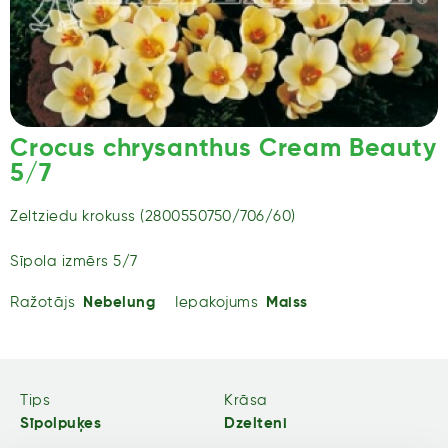
Crocus chrysanthus Cream Beauty
5/7
Zeltziedu krokuss (2800550750/706/60)
Sīpola izmērs 5/7
Ražotājs
Nebelung
Iepakojums
Maiss
Tips
Krāsa
Sīpolpuķes
Dzelteni