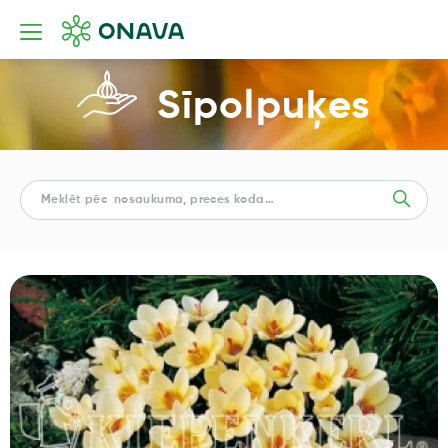
Sīpolpuķes