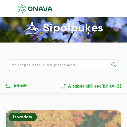
Sīpolpuķes
Atlasīt
Alfabētiskā secībā (A-Z)