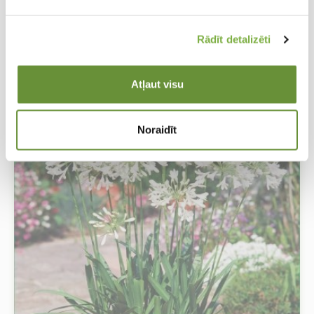
Agapanthus White 30/ + (kastē ar
etiķetēm)
Rādīt detalizēti
Agapants
Atļaut visu
Noraidīt