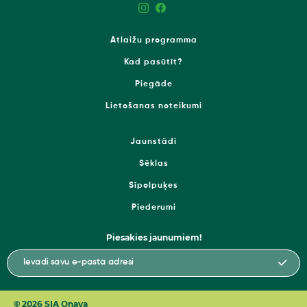
Atlaižu programma
Kad pasūtīt?
Piegāde
Lietošanas noteikumi
Jaunstādi
Sēklas
Sīpolpuķes
Piederumi
Piesakies jaunumiem!
© 2026 SIA Onava