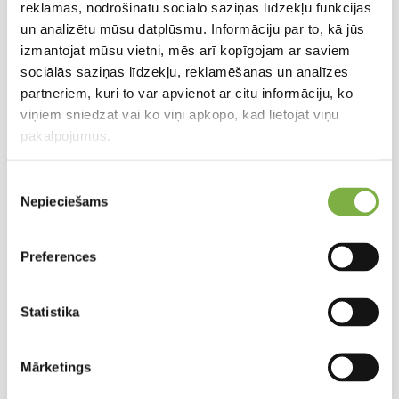
reklāmas, nodrošinātu sociālo saziņas līdzekļu funkcijas
un analizētu mūsu datplūsmu. Informāciju par to, kā jūs
izmantojat mūsu vietni, mēs arī kopīgojam ar saviem
sociālās saziņas līdzekļu, reklamēšanas un analīzes
partneriem, kuri to var apvienot ar citu informāciju, ko
viņiem sniedzat vai ko viņi apkopo, kad lietojat viņu
pakalpojumus.
Piekrišanas
Nepieciešams
izvēle
Preferences
Statistika
Mārketings