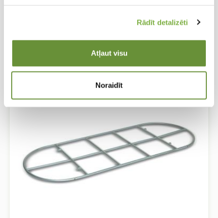
CC rati ar plastmasas riteņiem
CC rati ar plastmasas riteņiem
Rādīt detalizēti
Atļaut visu
Noraidīt