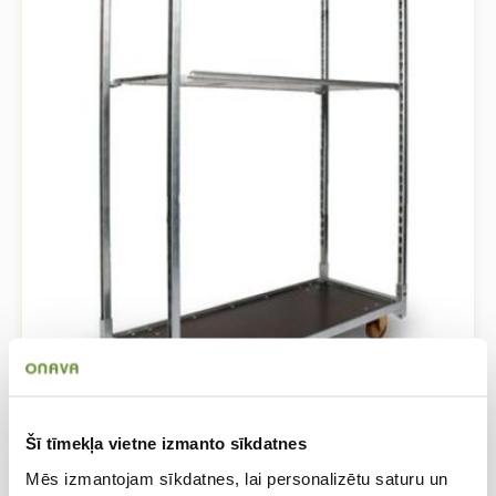
CC rati ar gumijas riteņiem
CC rati ar gumijas riteņiem
Šī tīmekļa vietne izmanto sīkdatnes
Mēs izmantojam sīkdatnes, lai personalizētu saturu un