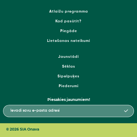
Atlaižu programma
Kad pasūtīt?
Piegāde
Lietošanas noteikumi
Jaunstādi
Sēklas
Sīpolpuķes
Piederumi
Piesakies jaunumiem!
© 2026 SIA Onava