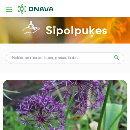
Sīpolpuķes