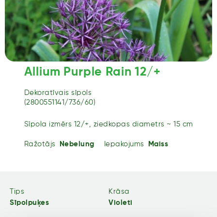
Allium Purple Rain 12/+
Dekoratīvais sīpols
(2800551141/736/60)
Sīpola izmērs 12/+, ziedkopas diametrs ~ 15 cm
Ražotājs
Nebelung
Iepakojums
Maiss
Tips
Krāsa
Sīpolpuķes
Violeti