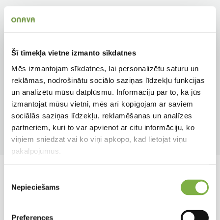
Zieda veids
Augstums
Vienkāršs
90 cm
Auga tips
Apgaismojums
Šī tīmekļa vietne izmanto sīkdatnes
Sīpolpuķe
Saulainām vietām
Mēs izmantojam sīkdatnes, lai personalizētu saturu un
reklāmas, nodrošinātu sociālo saziņas līdzekļu funkcijas
Pielietojums
Ziedēšanas mēneši
un analizētu mūsu datplūsmu. Informāciju par to, kā jūs
Dobēm
Mai, Jūn
izmantojat mūsu vietni, mēs arī kopīgojam ar saviem
sociālās saziņas līdzekļu, reklamēšanas un analīzes
Produkta tips
partneriem, kuri to var apvienot ar citu informāciju, ko
Sīpolpuķe
viņiem sniedzat vai ko viņi apkopo, kad lietojat viņu
pakalpojumus.
Piekrišanas
Līdzīgi produkti
Nepieciešams
izvēle
Preferences