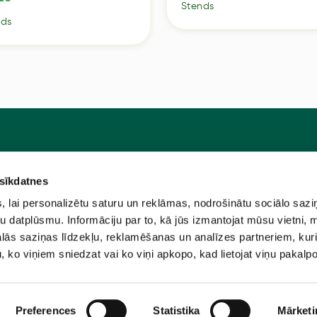
Stends
nds
 sīkdatnes
Pie
u programma
Jaunstādi
lai personalizētu saturu un reklāmas, nodrošinātu sociālo sazi
ūtīt?
Sēklas
u datplūsmu. Informāciju par to, kā jūs izmantojat mūsu vietni, 
ās saziņas līdzekļu, reklamēšanas un analīzes partneriem, kuri
e
Sīpolpuķes
u, ko viņiem sniedzat vai ko viņi apkopo, kad lietojat viņu pakal
nas noteikumi
Piederumi
Preferences
Statistika
Mārketi