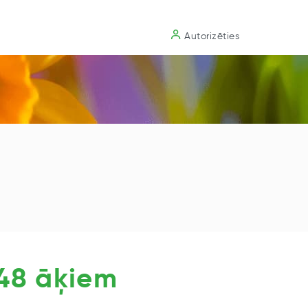
Substrāts
Autorizēties
 48 āķiem