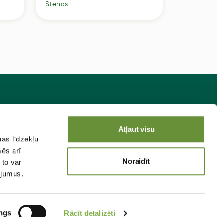
Stends
Stends
sakies jaunumiem!
Atļaut visu
ņas līdzekļu
Pieteikties
mēs arī
Noraidīt
 to var
pojumus.
ngs
Rādīt detalizēti