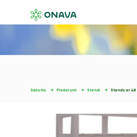
Sākums
Piederumi
Stendi
Stends ar 48