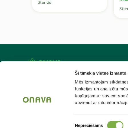
Stends
Ste
Šī tīmekļa vietne izmanto
Aktuāli
Atlaiž
Mēs izmantojam sīkdatnes, 
Par mums
Kad pas
funkcijas un analizētu mūs
kopīgojam ar saviem sociāl
Kontakti
Piegād
apvienot ar citu informācij
Ražotāju katalogi
Lietoša
Piekrišanas
Nepieciešams