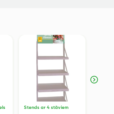
els
Stends ar 4 stāviem
Stends 
mazs