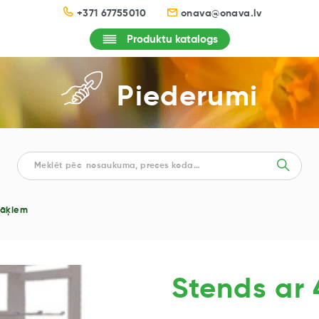
+371 67755010
onava@onava.lv
Produktu katalogs
Piederumi
 āķiem
Stends ar