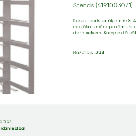
Stends (41910030/1)
Koka stends ar āķiem 6x8=4
mazāka izmēra pakām. Ja ne
darbniekiem. Komplektā nāk
Ražotājs
JUB
 tips
rdzniecībai