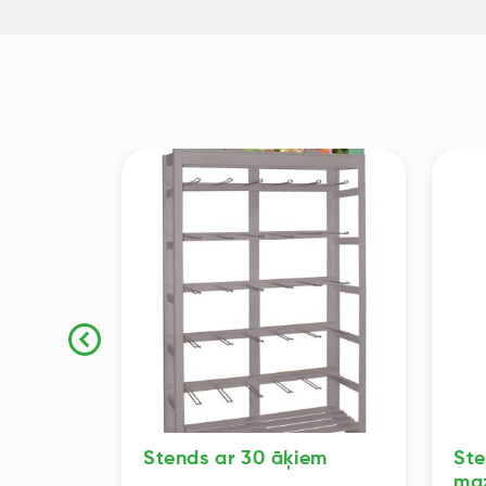
iem
Stends ar 30 āķiem
Ste
ma